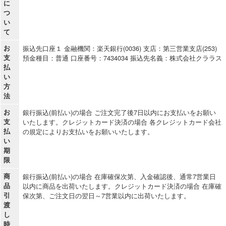
に
つ
い
て
お
振込先口座１ 金融機関：楽天銀行(0036) 支店：第三営業支店(253)
支
預金種目：普通 口座番号：7434034 振込先名義：株式会社クララス
払
い
方
法
お
銀行振込(前払い)の場合 ご注文完了後7日以内にお支払いをお願い
支
いたします。クレジットカード決済の場合 各クレジットカード会社
払
の規定によりお支払いをお願いいたします。
い
期
限
商
銀行振込(前払い)の場合 在庫確保次第、入金確認後、通常7営業日
品
以内に商品を出荷いたします。クレジットカード決済の場合 在庫確
引
保次第、ご注文日の翌日～7営業以内に出荷いたします。
渡
し
時