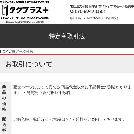
電話注文可能 月末まで40%オフでセール販売中
070-9242-0501
毎日10時〜21時で対応中(土日祝日対応)
製造14年目の家庭用宅配ボックス専門店
特定商取引法
HOME
特定商取引法
お取引について
商
販売ページによって異なる 商品代金以外に下記料金が別途かかりま
品
す。 ・消費税 ・銀行振込手数料
の
価
格
配
ご購入時、配送方法・地域に応じて送料をご案内しております。
送
料