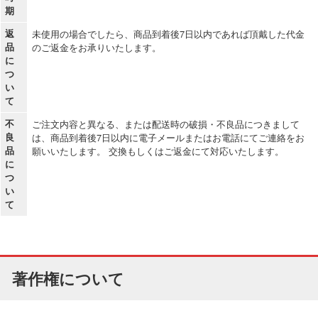
期
返
未使用の場合でしたら、商品到着後7日以内であれば頂戴した代金
品
のご返金をお承りいたします。
に
つ
い
て
不
ご注文内容と異なる、または配送時の破損・不良品につきまして
良
は、商品到着後7日以内に電子メールまたはお電話にてご連絡をお
品
願いいたします。 交換もしくはご返金にて対応いたします。
に
つ
い
て
著作権について