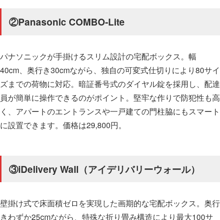
②Panasonic COMBO-Lite
パナソニックが手掛けるスリム設計の宅配ボックス。幅
40cm、奥行き30cmながら、独自の可変式仕切りにより80サイ
ズまでの荷物に対応。暗証番号式のダイヤル錠を採用し、配達
員が簡単に操作できるのがポイント。堅牢な作りで防犯性も高
く、アパートのエントランスや一戸建ての門柱脇にもスマート
に設置できます。価格は29,800円。
③iDelivery Wall（アイデリバリーウォール）
壁掛け式で床面積ゼロを実現した画期的な宅配ボックス。奥行
きわずか25cmながら、特殊な折り畳み構造により最大100サ